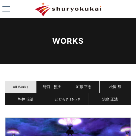
WORKS
野口 照夫
加藤 正志
松岡 努
All Works
坪井 信治
とどろき ゆうき
浜島 正法