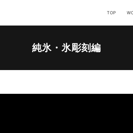
TOP
W
純氷・氷彫刻編